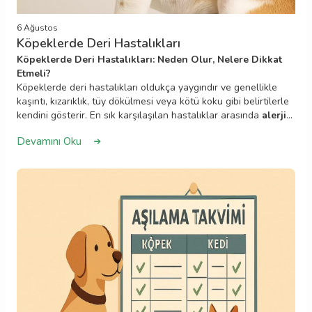
6 Ağustos
Köpeklerde Deri Hastalıkları
Köpeklerde Deri Hastalıkları: Neden Olur, Nelere Dikkat
Etmeli?
Köpeklerde deri hastalıkları oldukça yaygındır ve genellikle
kaşıntı, kızarıklık, tüy dökülmesi veya kötü koku gibi belirtilerle
kendini gösterir. En sık karşılaşılan hastalıklar arasında
alerjik
dermatit, mantar enfeksiyonları, pire kaynaklı dermatit ve
Devamını Oku
uyuz
yer alır. Deri hastalıklarının nedeni parazit, alerji, mantar,
bakteriyel enfeksiyon ya da hormonal bozukluk olabilir. Doğru
teşhis ve tedavi için mutlaka veteriner hekime başvurulmalıdır.
Erken müdahale ile hem köpeğinizin sağlığı korunur hem de
yaşam kalitesi artırılır.