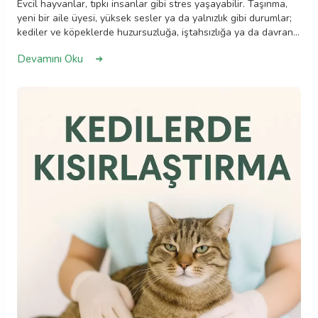
Evcil hayvanlar, tıpkı insanlar gibi stres yaşayabilir. Taşınma,
yeni bir aile üyesi, yüksek sesler ya da yalnızlık gibi durumlar;
kediler ve köpeklerde huzursuzluğa, iştahsızlığa ya da davranış
değişikliklerine yol açabilir. Stresli bir hayvan genellikle daha
Devamını Oku
az oyun oynar, daha fazla saklanır veya aşırı yalanabilir. Bu
belirtileri gözlemlediğinizde, bir veteriner hekime danışmak
önemlidir. Doğru ortam düzenlemesi, sakinleştirici ürünler ve
ilgi sayesinde dostlarımızın stresini azaltmak mümkündür.