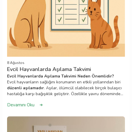
8 Ağustos
Evcil Hayvanlarda Aşılama Takvimi
Evcil Hayvanlarda Aşılama Takvimi Neden Önemlidir?
Evcil hayvanların sağlığını korumanın en etkili yollarından biri
düzenli aşılamadır
. Aşılar, ölümcül olabilecek birçok bulaşıcı
hastalığa karşı bağışıklık geliştirir. Özellikle yavru döneminden
itibaren belirli aralıklarla uygulanan aşılar; parvovirüs, gençlik
Devamını Oku
hastalığı, kuduz gibi tehlikeli hastalıklara karşı koruma sağlar.
Her evcil dostun ihtiyacına uygun
bireysel aşılama programı
,
veteriner hekiminiz tarafından belirlenmelidir. Aşılar sadece
hayvan sağlığı için değil, insan sağlığı açısından da önem taşır.