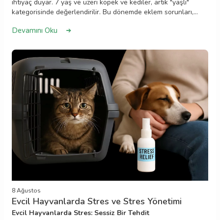
ihtiyaç duyar. 7 yaş ve üzeri köpek ve kediler, artık "yaşlı"
kategorisinde değerlendirilir. Bu dönemde eklem sorunları,
kalp hastalıkları, diş problemleri ve görme kaybı gibi durumlar
Devamını Oku
sık görülür.
Düzenli sağlık kontrolleri
, beslenme
düzenlemeleri ve uygun egzersiz programlarıyla yaşlı
dostlarımızın yaşam kalitesini artırmak mümkündür. Onlara
sevgi, sabır ve dikkatle yaklaşmak, bu dönemi mutlu ve sağlıklı
geçirmelerine yardımcı olur.
8 Ağustos
Evcil Hayvanlarda Stres ve Stres Yönetimi
Evcil Hayvanlarda Stres: Sessiz Bir Tehdit