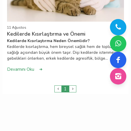
11 Ağustos
Kedilerde Kısırlaştırma ve Önemi
Kedilerde Kısırlaştırma Neden Önemlidir?
Kedilerde kısırlaştırma, hem bireysel sağlık hem de toplum
sağlığı açısından büyük önem taşır. Dişi kedilerde istenmeyen
gebelikleri önlerken, erkek kedilerde agresiflik, bölge
işaretleme gibi davranışları azaltır. Aynı zamanda birçok üreme
Devamını Oku
sistemi hastalığını da önleyici etkisi vardır. Sokak hayvanı
nüfusunun kontrol altına alınması ve daha sağlıklı bir kedi
topluluğu için kısırlaştırma, sorumlu bir hayvan sahipliğinin
vazgeçilmezidir.
1