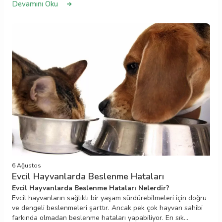
Devamını Oku
bu durumu tetikleyebilir. Düzenli tarama, dengeli mama ve
gerekirse veteriner kontrolü ile bu sorun kontrol altına
alınabilir. Kedinizin sağlıklı ve parlak tüylere sahip olması için
bakımını ihmal etmeyin!
6 Ağustos
Evcil Hayvanlarda Beslenme Hataları
Evcil Hayvanlarda Beslenme Hataları Nelerdir?
Evcil hayvanların sağlıklı bir yaşam sürdürebilmeleri için doğru
ve dengeli beslenmeleri şarttır. Ancak pek çok hayvan sahibi
farkında olmadan beslenme hataları yapabiliyor. En sık