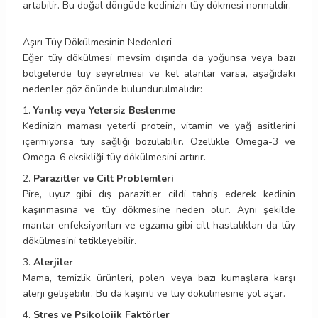
artabilir. Bu doğal döngüde kedinizin tüy dökmesi normaldir.
Aşırı Tüy Dökülmesinin Nedenleri
Eğer tüy dökülmesi mevsim dışında da yoğunsa veya bazı
bölgelerde tüy seyrelmesi ve kel alanlar varsa, aşağıdaki
nedenler göz önünde bulundurulmalıdır:
1.
Yanlış veya Yetersiz Beslenme
Kedinizin maması yeterli protein, vitamin ve yağ asitlerini
içermiyorsa tüy sağlığı bozulabilir. Özellikle Omega-3 ve
Omega-6 eksikliği tüy dökülmesini artırır.
2.
Parazitler ve Cilt Problemleri
Pire, uyuz gibi dış parazitler cildi tahriş ederek kedinin
kaşınmasına ve tüy dökmesine neden olur. Aynı şekilde
mantar enfeksiyonları ve egzama gibi cilt hastalıkları da tüy
dökülmesini tetikleyebilir.
3.
Alerjiler
Mama, temizlik ürünleri, polen veya bazı kumaşlara karşı
alerji gelişebilir. Bu da kaşıntı ve tüy dökülmesine yol açar.
4.
Stres ve Psikolojik Faktörler