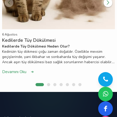
6 Ağustos
Kedilerde Tüy Dökülmesi
Kedilerde Tüy Dökülmesi Neden Olur?
Kedinizin tüy dökmesi çoğu zaman doğaldır. Özellikle mevsim
geçişlerinde, yani ilkbahar ve sonbaharda tüy değişimi yaşanır.
Ancak aşırı tüy dökülmesi bazı sağlık sorunlarının habercisi olabilir.
Yanlış beslenme, stres, parazitler ya da cilt hastalıkları bu durumu
Devamını Oku
tetikleyebilir. Düzenli tarama, dengeli mama ve gerekirse veteriner
kontrolü ile bu sorun kontrol altına alınabilir. Kedinizin sağlıklı ve
parlak tüylere sahip olması için bakımını ihmal etmeyin!