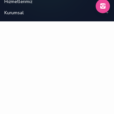
Hizmetlerimiz
Kurumsal
Müşteri Hizmetleri
İletişim
Büyükşehir, Enver Adakan Cd. Zigana Evleri Doğu
İş Merkezi B Blok No:3, 34520 Beylikdüzü/İstanbul
+90 0212 871 22 21
Çalışma Saatleri:
09:30 / 20:00 Hafta İçi
09:30 / 20:00 Cumartesi
10:00 / 19:30 Pazar