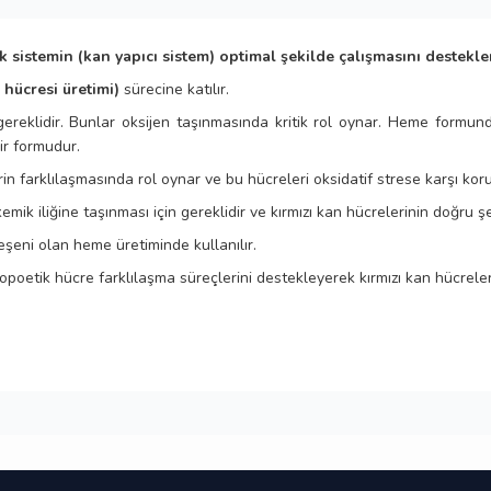
sistemin (kan yapıcı sistem) optimal şekilde çalışmasını desteklem
hücresi üretimi)
sürecine katılır.
gereklidir. Bunlar oksijen taşınmasında kritik rol oynar. Heme formun
ir formudur.
in farklılaşmasında rol oynar ve bu hücreleri oksidatif strese karşı koru
 kemik iliğine taşınması için gereklidir ve kırmızı kan hücrelerinin doğru şe
eşeni olan heme üretiminde kullanılır.
topoetik hücre farklılaşma süreçlerini destekleyerek kırmızı kan hücrele